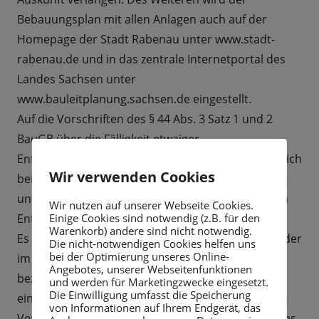
Bebauungsplan mit allen Anlagen auch auf der
Homepage der Stadt Rabenau unter www.stadt-
rabenau.de und in das zentrale Internetportal des
Landes Sachsen unter
www.bauleitplanung.sachsen.de eingestellt.
Auf die Vorschriften des § 44 Abs. 3 Satz 1 und 2
BauGB über die Fälligkeit etwaiger
Entschädigungsansprüche, deren Leistung schriftlich
Wir verwenden Cookies
beim Entschädigungspflichtigen zu beantragen ist,
und des § 44 Abs. 4 BauGB über das Erlöschen von
Wir nutzen auf unserer Webseite Cookies.
Einige Cookies sind notwendig (z.B. für den
Entschädigungsansprüchen wird hingewiesen.
Warenkorb) andere sind nicht notwendig.
Es wird darauf hingewiesen, dass eine Verletzung der
Die nicht-notwendigen Cookies helfen uns
bei der Optimierung unseres Online-
im § 214 Abs. 1 Satz 1 Nr. 1-3 des BauGB
Angebotes, unserer Webseitenfunktionen
bezeichneten Verfahrens- und Formvorschriften,
und werden für Marketingzwecke eingesetzt.
Die Einwilligung umfasst die Speicherung
eine Berücksichtigung des § 214 Abs. 2 beachtliche
von Informationen auf Ihrem Endgerät, das
Verletzung der Vorschriften über das Verhältnis des