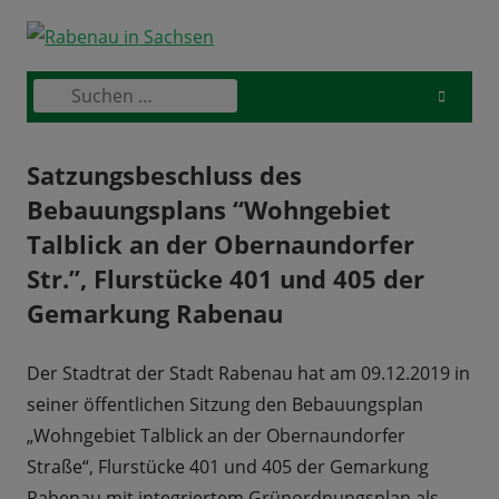
Skip
to
content
Suchen
Primary
nach:
Menu
Satzungsbeschluss des
Bebauungsplans “Wohngebiet
Talblick an der Obernaundorfer
Str.”, Flurstücke 401 und 405 der
Gemarkung Rabenau
Der Stadtrat der Stadt Rabenau hat am 09.12.2019 in
seiner öffentlichen Sitzung den Bebauungsplan
„Wohngebiet Talblick an der Obernaundorfer
Straße“, Flurstücke 401 und 405 der Gemarkung
Rabenau mit integriertem Grünordnungsplan als