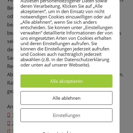
Auslesen personenbezogener Daten sowie
deren Verarbeitung. Klicken Sie auf „Alle
Bebauungsplans und des Flächennutzungsplans
akzeptieren“, um in den Einsatz von nicht
oder aber nach § 214 Abs. 3 Satz 2 BauGB
notwendigen Cookies einzuwilligen oder auf
„Alle ablehnen“, wenn Sie sich anders
beachtlicher Mangel des Abwägungsvorgangs nur
entscheiden. Sie können unter „Einstellungen
verwalten“ detaillierte Informationen der von
beachtlich werden, wenn sie innerhalb eines Jahres
uns eingesetzten Arten von Cookies erhalten
seit dieser Bekanntmachung schriftlich gegenüber
und deren Einstellungen aufrufen. Sie
können die Einstellungen jederzeit aufrufen
der Stadt geltend gemacht worden sind. Der
und Cookies auch nachträglich jederzeit
Sachverhalt, der die Verletzung von
abwählen (z.B. in der Datenschutzerklärung
oder unten auf unserer Webseite).
Rechtsvorschriften oder den Mangel des
Abwägungsvorgangs begründen soll, ist darzulegen.
Alle akzeptieren
Rabenau, 10.12.2019
gez. Paul
Alle ablehnen
Anlagen:
1 Planteil A Satzung
Einstellungen
2 Teil B Festsetzungen 10-2019 - Satzung
3 Begründung 10-2019