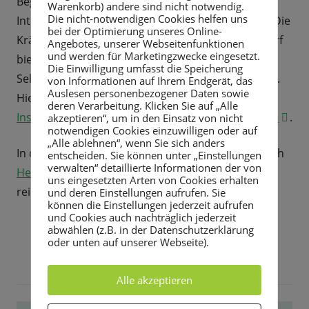
Begebenheiten der regionalen Kulturdenkmäler.
F
ö
Warenkorb) andere sind nicht notwendig.
Die nicht-notwendigen Cookies helfen uns
Interessieren Sie sich für die Kräuter der Region? Die
e
f
bei der Optimierung unseres Online-
Kräuterspaziergänge und -workshops von A. Scherf
n
Angebotes, unserer Webseitenfunktionen
f
und werden für Marketingzwecke eingesetzt.
bieten Ihnen Einblicke, Kostproben und
s
n
Die Einwilligung umfasst die Speicherung
Selbsthergestelltes aus unserer heimischen Natur.
t
von Informationen auf Ihrem Endgerät, das
e
Auslesen personenbezogener Daten sowie
Hier gelangen Sie zu ihrem Instagram-Account:
e
n
deren Verarbeitung. Klicken Sie auf „Alle
Instagram Annette Scherf - das.gaense.bluemchen
I
.
akzeptieren“, um in den Einsatz von nicht
r
notwendigen Cookies einzuwilligen oder auf
n
ö
„Alle ablehnen“, wenn Sie sich anders
In der warmen Jahreszeit bietet der Naturbadeteich
n
entscheiden. Sie können unter „Einstellungen
f
verwalten“ detaillierte Informationen der von
Heidemühlenteich
allen Freunden des Wassers
e
f
uns eingesetzten Arten von Cookies erhalten
reines Badevergnügen.
und deren Einstellungen aufrufen. Sie
u
n
können die Einstellungen jederzeit aufrufen
e
e
und Cookies auch nachträglich jederzeit
abwählen (z.B. in der Datenschutzerklärung
m
n
oder unten auf unserer Webseite).
F
e
Alle akzeptieren
n