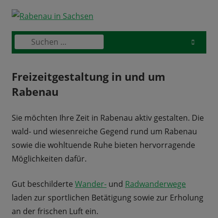
Skip
to
content
Suchen
Primary
nach:
Menu
Freizeitgestaltung in und um
Rabenau
Sie möchten Ihre Zeit in Rabenau aktiv gestalten. Die
wald- und wiesenreiche Gegend rund um Rabenau
sowie die wohltuende Ruhe bieten hervorragende
Möglichkeiten dafür.
Gut beschilderte
Wander-
und
Radwanderwege
laden zur sportlichen Betätigung sowie zur Erholung
an der frischen Luft ein.