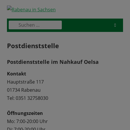
Skip
to
content
Suchen
Primary
nach:
Menu
Postdienststelle
Postdienststelle im Nahkauf Oelsa
Kontakt
Hauptstraße 117
01734 Rabenau
Tel: 0351 32758030
Öffnungszeiten
Mo: 7:00-20:00 Uhr
Di: 7:00-20:00 Uhr