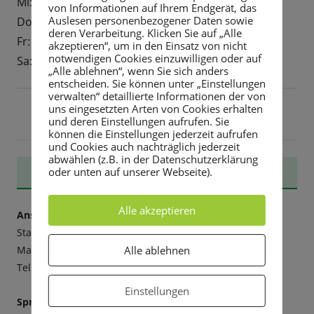
Mi: 10:00 - 18:00 Uhr
von Informationen auf Ihrem Endgerät, das
Auslesen personenbezogener Daten sowie
Do: 10:00 - 18:00 Uhr
deren Verarbeitung. Klicken Sie auf „Alle
Fr: 10:00 - 18:00 Uhr
akzeptieren“, um in den Einsatz von nicht
notwendigen Cookies einzuwilligen oder auf
Sa: 08:00 - 12:00 Uhr
„Alle ablehnen“, wenn Sie sich anders
entscheiden. Sie können unter „Einstellungen
verwalten“ detaillierte Informationen der von
uns eingesetzten Arten von Cookies erhalten
und deren Einstellungen aufrufen. Sie
können die Einstellungen jederzeit aufrufen
und Cookies auch nachträglich jederzeit
abwählen (z.B. in der Datenschutzerklärung
Haupt-
STADTVERWALTUNG
oder unten auf unserer Webseite).
Seitenleiste
Alle akzeptieren
Anschrift:
Stadtverwaltung Rabenau
Alle ablehnen
Markt 3, 01734 Rabenau
Tel. 0351 6498-20, Fax -211,
E-mail
Einstellungen
Sprechzeiten: