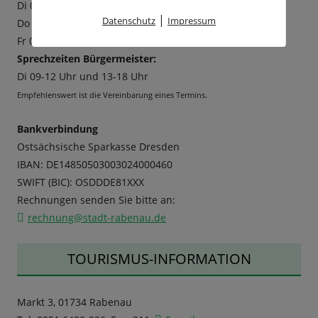
Di 09-12 Uhr und 13-18 Uhr
|
Datenschutz
Impressum
Do 09-12 Uhr und 13-16 Uhr
Fr 09-12 Uhr
Sprechzeiten Bürgermeister:
Di 09-12 Uhr und 13-18 Uhr
Empfehlenswert ist die Vereinbarung eines Termins.
Bankverbindung
Ostsächsische Sparkasse Dresden
IBAN: DE14850503003024000460
SWIFT (BIC): OSDDDE81XXX
Rechnungen senden Sie bitte an:
rechnung@stadt-rabenau.de
TOURISMUS-INFORMATION
Markt 3, 01734 Rabenau