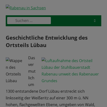
Skip
to
content
Suchen
Primary
nach:
Menu
Geschichtliche Entwicklung des
Ortsteils Lübau
Das
ver
mut
lich
um
1300 entstandene Dorf Lübau erstreckt sich
linksseitig der Weißeritz auf einer 300 m ü. NN
hohen, flachgewellten Ebene, umgeben von Wald,