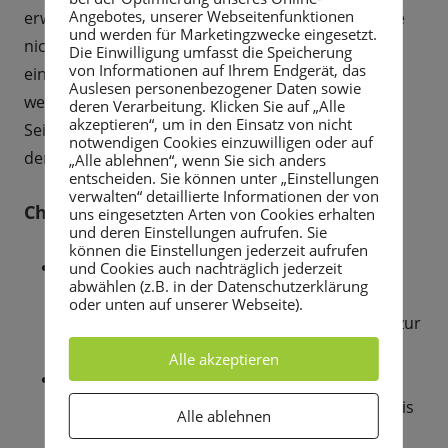
Angebotes, unserer Webseitenfunktionen
erwähnten historischen Lübauer Gasthof ist heute
und werden für Marketingzwecke eingesetzt.
nichts mehr zu finden. Der Gasthof wurde durch
Die Einwilligung umfasst die Speicherung
von Informationen auf Ihrem Endgerät, das
einen Brand so zerstört, dass er nicht
Auslesen personenbezogener Daten sowie
weiterbetrieben werden konnte.
deren Verarbeitung. Klicken Sie auf „Alle
akzeptieren“, um in den Einsatz von nicht
Seitdem existiert er nur noch in den Erinnerungen
notwendigen Cookies einzuwilligen oder auf
der älteren Generation.
„Alle ablehnen“, wenn Sie sich anders
entscheiden. Sie können unter „Einstellungen
verwalten“ detaillierte Informationen der von
Chronik von Lübau
uns eingesetzten Arten von Cookies erhalten
und deren Einstellungen aufrufen. Sie
können die Einstellungen jederzeit aufrufen
1378
und Cookies auch nachträglich jederzeit
abwählen (z.B. in der Datenschutzerklärung
Erstmals erscheint der Name Lobouwe, das
oder unten auf unserer Webseite).
heutige Lübau. Es gehört bis zum Jahre 1569 zur
Grundherrschaft des Ritterguts Rabenau.
Alle akzeptieren
1833
In Lübau wird mit dem Schulbau begonnen. Bis
Alle ablehnen
dahin gingen 33 Kinder nach Somsdorf zur