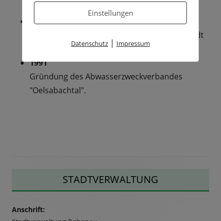
Schule.
Einstellungen
1974
Eingemeindung der Gemeinde Lübau zur Stadt
|
Datenschutz
Impressum
Rabenau.
1991
Gründung des Abwasserzweckverbandes
"Oelsabachtal".
Haupt-
STADTVERWALTUNG
Seitenleiste
Anschrift: