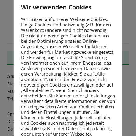
Datenschutzbestimmungen von OpenStreetMap:
hier
Wir verwenden Cookies
Wir nutzen auf unserer Webseite Cookies.
Einige Cookies sind notwendig (z.B. für den
Warenkorb) andere sind nicht notwendig.
Die nicht-notwendigen Cookies helfen uns
bei der Optimierung unseres Online-
Angebotes, unserer Webseitenfunktionen
und werden für Marketingzwecke eingesetzt.
Haupt-
STADTVERWALTUNG
Die Einwilligung umfasst die Speicherung
von Informationen auf Ihrem Endgerät, das
Auslesen personenbezogener Daten sowie
Seitenleiste
deren Verarbeitung. Klicken Sie auf „Alle
Anschrift:
akzeptieren“, um in den Einsatz von nicht
Stadtverwaltung Rabenau
notwendigen Cookies einzuwilligen oder auf
„Alle ablehnen“, wenn Sie sich anders
Markt 3, 01734 Rabenau
entscheiden. Sie können unter „Einstellungen
Tel. 0351 6498-20, Fax -211,
E-mail
verwalten“ detaillierte Informationen der von
uns eingesetzten Arten von Cookies erhalten
und deren Einstellungen aufrufen. Sie
Sprechzeiten:
können die Einstellungen jederzeit aufrufen
Di 09-12 Uhr und 13-18 Uhr
und Cookies auch nachträglich jederzeit
abwählen (z.B. in der Datenschutzerklärung
Do 09-12 Uhr und 13-16 Uhr
oder unten auf unserer Webseite).