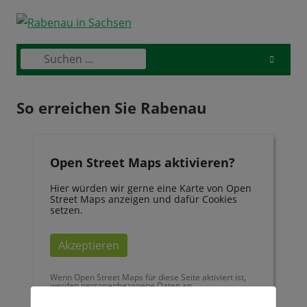
Skip
to
content
Suchen
Primary
nach:
Menu
So erreichen Sie Rabenau
Open Street Maps aktivieren?
Hier würden wir gerne eine Karte von Open
Street Maps anzeigen und dafür Cookies
setzen.
Akzeptieren
Wenn Open Street Maps für diese Seite aktiviert ist,
werden personenbezogene Daten an
openstreetmap.de übermittelt und verarbeitet.
Weitere Informationen findest du in den