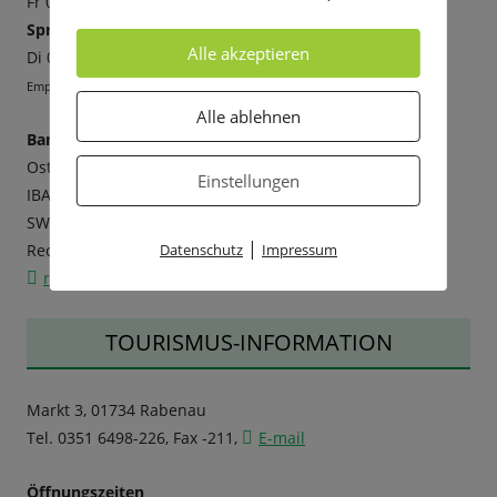
Fr 09-12 Uhr
Sprechzeiten Bürgermeister:
Alle akzeptieren
Di 09-12 Uhr und 13-18 Uhr
Empfehlenswert ist die Vereinbarung eines Termins.
Alle ablehnen
Bankverbindung
Ostsächsische Sparkasse Dresden
Einstellungen
IBAN: DE14850503003024000460
SWIFT (BIC): OSDDDE81XXX
|
Datenschutz
Impressum
Rechnungen senden Sie bitte an:
rechnung@stadt-rabenau.de
TOURISMUS-INFORMATION
Markt 3, 01734 Rabenau
Tel. 0351 6498-226, Fax -211,
E-mail
Öffnungszeiten