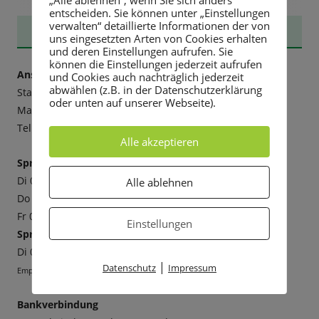
entscheiden. Sie können unter „Einstellungen
verwalten“ detaillierte Informationen der von
Haupt-
STADTVERWALTUNG
uns eingesetzten Arten von Cookies erhalten
und deren Einstellungen aufrufen. Sie
Seitenleiste
können die Einstellungen jederzeit aufrufen
Anschrift:
und Cookies auch nachträglich jederzeit
abwählen (z.B. in der Datenschutzerklärung
Stadtverwaltung Rabenau
oder unten auf unserer Webseite).
Markt 3, 01734 Rabenau
Tel. 0351 6498-20, Fax -211,
E-mail
Alle akzeptieren
Sprechzeiten:
Di 09-12 Uhr und 13-18 Uhr
Alle ablehnen
Do 09-12 Uhr und 13-16 Uhr
Fr 09-12 Uhr
Einstellungen
Sprechzeiten Bürgermeister:
Di 09-12 Uhr und 13-18 Uhr
|
Datenschutz
Impressum
Empfehlenswert ist die Vereinbarung eines Termins.
Bankverbindung