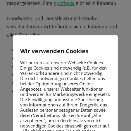
niedergelassen. Eine
Apotheke
gibt es in Rabenau.
Handwerks- und Dienstleistungsbetriebe
verschiedenster Art befinden sich in Rabenau und
allen Ortsteilen.
Bibliotheken
Wir verwenden Cookies
Gesundheit und Ärzte
Wir nutzen auf unserer Webseite Cookies.
Einkaufsmöglichkeiten
Einige Cookies sind notwendig (z.B. für den
Warenkorb) andere sind nicht notwendig.
Feuerwehren
Die nicht-notwendigen Cookies helfen uns
Postdienststelle
bei der Optimierung unseres Online-
Angebotes, unserer Webseitenfunktionen
Ver- und Entsorgung
und werden für Marketingzwecke eingesetzt.
Die Einwilligung umfasst die Speicherung
von Informationen auf Ihrem Endgerät, das
Auslesen personenbezogener Daten sowie
deren Verarbeitung. Klicken Sie auf „Alle
akzeptieren“, um in den Einsatz von nicht
notwendigen Cookies einzuwilligen oder auf
„Alle ablehnen“, wenn Sie sich anders