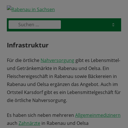
Skip
to
content
Suchen
Primary
nach:
Menu
Infrastruktur
Für die örtliche
Nahversorgung
gibt es Lebensmittel-
und Getränkemärkte in Rabenau und Oelsa. Ein
Fleischereigeschäft in Rabenau sowie Bäckereien in
Rabenau und Oelsa ergänzen das Angebot. Auch im
Ortsteil Karsdorf gibt es ein Lebensmittelgeschäft für
die örtliche Nahversorgung.
Es haben sich neben mehreren
Allgemeinmedizinern
auch
Zahnärzte
in Rabenau und Oelsa