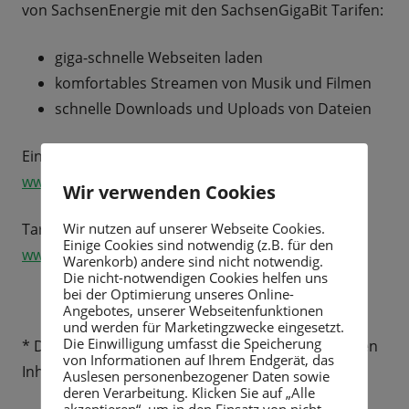
von SachsenEnergie mit den SachsenGigaBit Tarifen:
giga-schnelle Webseiten laden
komfortables Streamen von Musik und Filmen
schnelle Downloads und Uploads von Dateien
Ein aktuelles Bautagebuch finden Sie hier:
www.Sachsen-GigaBit.de/Glasfaser-Rabenau
Wir verwenden Cookies
Wir nutzen auf unserer Webseite Cookies.
Tarifinfos:
Einige Cookies sind notwendig (z.B. für den
www.Sachsen-GigaBit.de/Glasfaserausbau-SOE
Warenkorb) andere sind nicht notwendig.
Die nicht-notwendigen Cookies helfen uns
bei der Optimierung unseres Online-
Angebotes, unserer Webseitenfunktionen
und werden für Marketingzwecke eingesetzt.
Die Einwilligung umfasst die Speicherung
* Die Stadt Rabenau ist nicht verantwortlich für den
von Informationen auf Ihrem Endgerät, das
Inhalt der verlinkten Internetseite.
Auslesen personenbezogener Daten sowie
deren Verarbeitung. Klicken Sie auf „Alle
akzeptieren“, um in den Einsatz von nicht