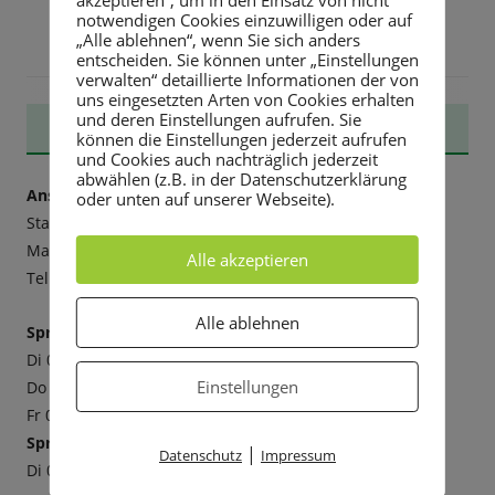
notwendigen Cookies einzuwilligen oder auf
„Alle ablehnen“, wenn Sie sich anders
entscheiden. Sie können unter „Einstellungen
verwalten“ detaillierte Informationen der von
uns eingesetzten Arten von Cookies erhalten
und deren Einstellungen aufrufen. Sie
Haupt-
STADTVERWALTUNG
können die Einstellungen jederzeit aufrufen
und Cookies auch nachträglich jederzeit
Seitenleiste
abwählen (z.B. in der Datenschutzerklärung
Anschrift:
oder unten auf unserer Webseite).
Stadtverwaltung Rabenau
Markt 3, 01734 Rabenau
Alle akzeptieren
Tel. 0351 6498-20, Fax -211,
E-mail
Alle ablehnen
Sprechzeiten:
Di 09-12 Uhr und 13-18 Uhr
Einstellungen
Do 09-12 Uhr und 13-16 Uhr
Fr 09-12 Uhr
Sprechzeiten Bürgermeister:
|
Datenschutz
Impressum
Di 09-12 Uhr und 13-18 Uhr