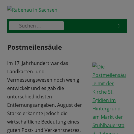
Skip
to
content
Suchen
Primary
nach:
Menu
Postmeilensäule
Im 17. Jahrhundert war das
Landkarten- und
Vermessungswesen noch wenig
entwickelt und es gab die
unterschiedlichsten
Entfernungsangaben. August der
Starke erkannte jedoch die
wirtschaftliche Bedeutung eines
guten Post- und Verkehrsnetzes,