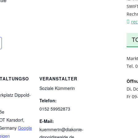
SWIF
Rechn
re
T
Mark
Tel. 
TALTUNGSO
VERANSTALTER
Öffn
Soziale Kümmerin
Di, D
kplatz Dippold-
Fr 09
Telefon:
0152 59952873
ße
OT Karsdorf
,
E-Mail:
Germany
Google
kuemmerin@diakonie-
eigen
dippoldiswalde.de