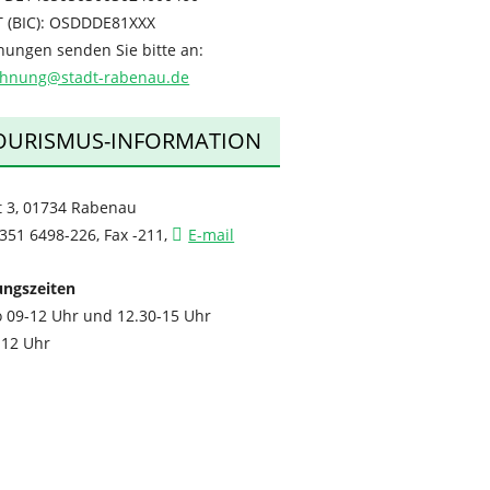
T (BIC): OSDDDE81XXX
ungen senden Sie bitte an:
chnung@stadt-rabenau.de
OURISMUS-INFORMATION
t 3, 01734 Rabenau
0351 6498-226, Fax -211,
E-mail
ungszeiten
o 09-12 Uhr und 12.30-15 Uhr
-12 Uhr