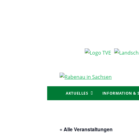
Skip
to
content
Primary
AKTUELLES
INFORMATION & 
Menu
Breadcrumbnavigation
« Alle Veranstaltungen