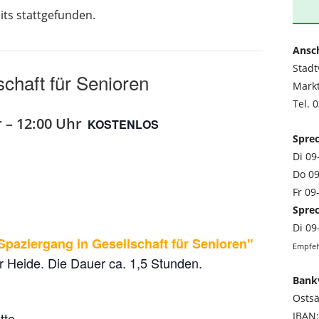
its stattgefunden.
Ansch
Stad
chaft für Senioren
Mark
Tel. 
r
–
12:00 Uhr
KOSTENLOS
Sprec
Di 09
Do 09
Fr 09
Sprec
Di 09
Spaziergang in Gesellschaft für Senioren"
Empfeh
er Heide. Die Dauer ca. 1,5 Stunden.
Bank
Osts
tte
IBAN