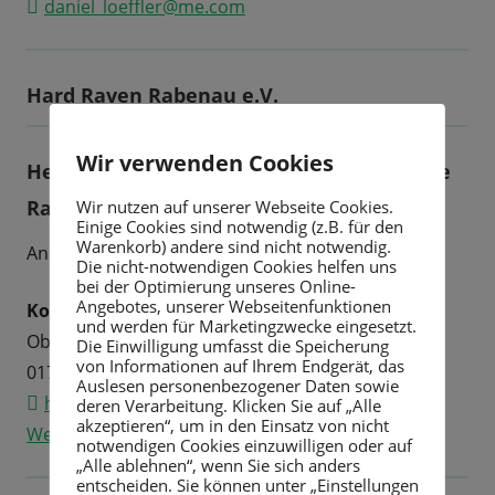
daniel_loeffler@me.com
Hard Raven Rabenau e.V.
Wir verwenden Cookies
Heimatverein “Natur- und Heimatfreunde
Rabenau” e.V.
Wir nutzen auf unserer Webseite Cookies.
Einige Cookies sind notwendig (z.B. für den
Warenkorb) andere sind nicht notwendig.
Ansprechpartner: Frau Kerstin Lißke
Die nicht-notwendigen Cookies helfen uns
bei der Optimierung unseres Online-
Angebotes, unserer Webseitenfunktionen
Kontakt
und werden für Marketingzwecke eingesetzt.
Obernaundorfer Str. 14
Die Einwilligung umfasst die Speicherung
von Informationen auf Ihrem Endgerät, das
01734 Rabenau
Auslesen personenbezogener Daten sowie
hvrabenau@gmx.de
deren Verarbeitung. Klicken Sie auf „Alle
akzeptieren“, um in den Einsatz von nicht
Webseite
notwendigen Cookies einzuwilligen oder auf
„Alle ablehnen“, wenn Sie sich anders
entscheiden. Sie können unter „Einstellungen