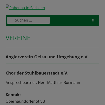
Skip
to
content
Suchen
Primary
nach:
Menu
VEREINE
Anglerverein Oelsa und Umgebung e.V.
Chor der Stuhlbauerstadt e.V.
Ansprechpartner: Herr Matthias Bormann
Kontakt
Obernaundorfer Str. 3