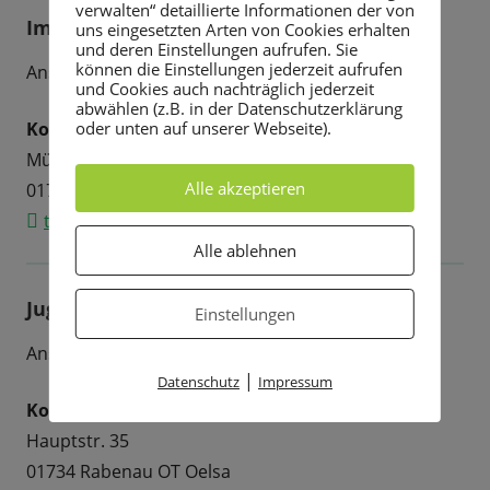
verwalten“ detaillierte Informationen der von
Imkerverein Rabenau/Oelsa e.V.
uns eingesetzten Arten von Cookies erhalten
und deren Einstellungen aufrufen. Sie
können die Einstellungen jederzeit aufrufen
Ansprechpartner: Herr Torsten Kinzel
und Cookies auch nachträglich jederzeit
abwählen (z.B. in der Datenschutzerklärung
Kontakt
oder unten auf unserer Webseite).
Mühlberg 11
Alle akzeptieren
01734 Rabenau
torstenkinzel@web.de
Alle ablehnen
Jugend und Freizeit Oelsa e.V.
Einstellungen
Ansprechpartner: Herr Tobias Hempel
|
Datenschutz
Impressum
Kontakt
Hauptstr. 35
01734 Rabenau OT Oelsa