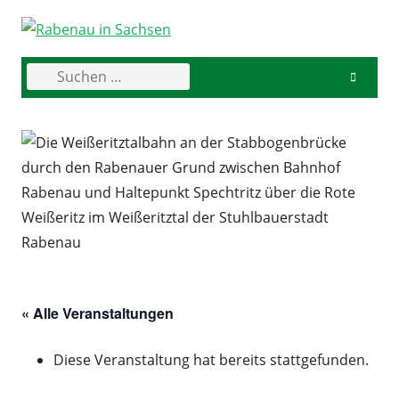
Skip
to
content
Suchen
Primary
nach:
Menu
« Alle Veranstaltungen
Diese Veranstaltung hat bereits stattgefunden.