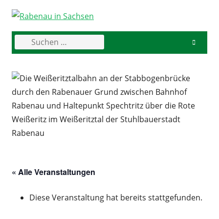
Skip
to
content
Suchen
Primary
nach:
Menu
« Alle Veranstaltungen
Diese Veranstaltung hat bereits stattgefunden.