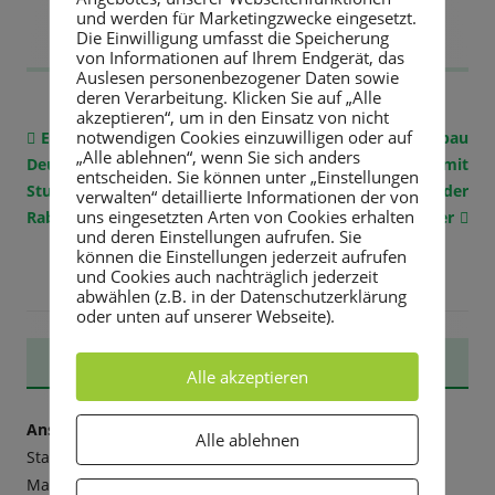
und werden für Marketingzwecke eingesetzt.
Die Einwilligung umfasst die Speicherung
von Informationen auf Ihrem Endgerät, das
Auslesen personenbezogener Daten sowie
deren Verarbeitung. Klicken Sie auf „Alle
akzeptieren“, um in den Einsatz von nicht
notwendigen Cookies einzuwilligen oder auf
Vorheriger
Erweiterung des
Nächster
Ersatzneubau
Beitragsnavigation
„Alle ablehnen“, wenn Sie sich anders
Deutschen
Beitrag:
Funktionsgebäude mit
Beitrag
entscheiden. Sie können unter „Einstellungen
Stuhlbaumuseums
Hallenteil im Stadion der
verwalten“ detaillierte Informationen der von
uns eingesetzten Arten von Cookies erhalten
Rabenau
Möbelwerker
und deren Einstellungen aufrufen. Sie
können die Einstellungen jederzeit aufrufen
und Cookies auch nachträglich jederzeit
abwählen (z.B. in der Datenschutzerklärung
oder unten auf unserer Webseite).
Haupt-
STADTVERWALTUNG
Alle akzeptieren
Seitenleiste
Anschrift:
Alle ablehnen
Stadtverwaltung Rabenau
Markt 3, 01734 Rabenau