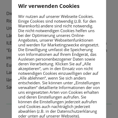
Wir verwenden Cookies
Die Baumaßnahme wurde gefördert nach der
Wir nutzen auf unserer Webseite Cookies.
Richtlinie des Sächsischen Staatsministeriums für
Einige Cookies sind notwendig (z.B. für den
Warenkorb) andere sind nicht notwendig.
Umwelt und Landwirtschaft zur Integrierten
Die nicht-notwendigen Cookies helfen uns
bei der Optimierung unseres Online-
Ländlichen Entwicklung im Freistaat Sachsen (RL
Angebotes, unserer Webseitenfunktionen
ILE/2007). Die Fördermittel werden im Rahmen des
und werden für Marketingzwecke eingesetzt.
Die Einwilligung umfasst die Speicherung
"Entwicklungsprogramms für den ländlichen Raum
von Informationen auf Ihrem Endgerät, das
im Freistaat Sachsen 2007-2013" durch die
Auslesen personenbezogener Daten sowie
deren Verarbeitung. Klicken Sie auf „Alle
Europäische Union (Europäischer
akzeptieren“, um in den Einsatz von nicht
Landwirtschaftsfonds für die Entwicklung des
notwendigen Cookies einzuwilligen oder auf
„Alle ablehnen“, wenn Sie sich anders
ländlichen Raumes - EPLR) und den Freistaat
entscheiden. Sie können unter „Einstellungen
Sachsen zur Verfügung gestellt.
verwalten“ detaillierte Informationen der von
uns eingesetzten Arten von Cookies erhalten
und deren Einstellungen aufrufen. Sie
können die Einstellungen jederzeit aufrufen
und Cookies auch nachträglich jederzeit
abwählen (z.B. in der Datenschutzerklärung
oder unten auf unserer Webseite).