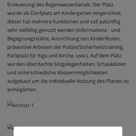
Erneuerung des Regenwasserkanals. Der Platz
wurde als Dorfplatz am Kindergarten eingerichtet,
dieser hat mehrere Funktionen und soll zukünftig
sehr vielfältig genutzt werden (Informations - und
Begegnungsstätte, Ausrichtung von Kinderfesten,
präventive Arbeiten der Polizei/Sicherheitstraining,
Parkplatz für Kiga und Kirche, usw.). Auf dem Platz
wurden überdachte Sitzgelegenheiten, Schaukästen
und unterschiedliche Absperrmöglichkeiten
aufgebaut um die individuelle Nutzung des Platzes zu
ermöglichen.