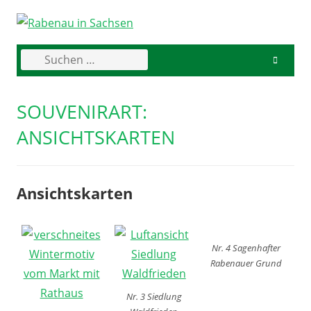
Skip
to
content
Suchen
Primary
nach:
Menu
SOUVENIRART:
ANSICHTSKARTEN
Ansichtskarten
Nr. 4 Sagenhafter
Rabenauer Grund
Nr. 3 Siedlung