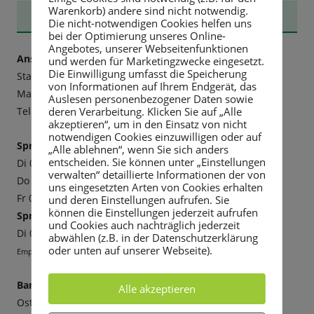
Warenkorb) andere sind nicht notwendig.
Haupt-
STADTVERWALTUNG
Die nicht-notwendigen Cookies helfen uns
bei der Optimierung unseres Online-
Seitenleiste
Angebotes, unserer Webseitenfunktionen
Anschrift:
und werden für Marketingzwecke eingesetzt.
Die Einwilligung umfasst die Speicherung
Stadtverwaltung Rabenau
von Informationen auf Ihrem Endgerät, das
Markt 3, 01734 Rabenau
Auslesen personenbezogener Daten sowie
Tel. 0351 6498-20, Fax -211,
E-mail
deren Verarbeitung. Klicken Sie auf „Alle
akzeptieren“, um in den Einsatz von nicht
notwendigen Cookies einzuwilligen oder auf
Sprechzeiten:
„Alle ablehnen“, wenn Sie sich anders
entscheiden. Sie können unter „Einstellungen
Di 09-12 Uhr und 13-18 Uhr
verwalten“ detaillierte Informationen der von
Do 09-12 Uhr und 13-16 Uhr
uns eingesetzten Arten von Cookies erhalten
Fr 09-12 Uhr
und deren Einstellungen aufrufen. Sie
können die Einstellungen jederzeit aufrufen
Sprechzeiten Bürgermeister:
und Cookies auch nachträglich jederzeit
Di 09-12 Uhr und 13-18 Uhr
abwählen (z.B. in der Datenschutzerklärung
oder unten auf unserer Webseite).
Empfehlenswert ist die Vereinbarung eines Termins.
Bankverbindung
Alle akzeptieren
Ostsächsische Sparkasse Dresden