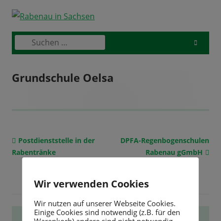
Skip
to
content
Suchen
Primary
nach:
Menu
Grundschule Oelsa
Vorheriger
Postdienststelle in der
Nächster
DPFA-Regenbogenschulen
Beitragsnavigation
Rabentränke
Beitrag:
Beitrag
Rabenau gGmbH
Wir verwenden Cookies
Wir nutzen auf unserer Webseite Cookies.
Einige Cookies sind notwendig (z.B. für den
Haupt-
STADTVERWALTUNG
Warenkorb) andere sind nicht notwendig.