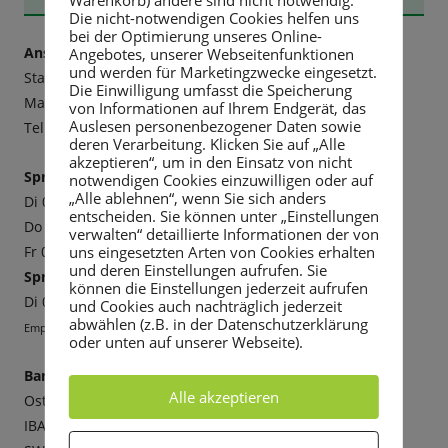
Die nicht-notwendigen Cookies helfen uns
Seitenleiste
bei der Optimierung unseres Online-
Anschrift:
Angebotes, unserer Webseitenfunktionen
und werden für Marketingzwecke eingesetzt.
Stadtverwaltung Rabenau
Die Einwilligung umfasst die Speicherung
Markt 3, 01734 Rabenau
von Informationen auf Ihrem Endgerät, das
Auslesen personenbezogener Daten sowie
Tel. 0351 6498-20, Fax -211,
E-mail
deren Verarbeitung. Klicken Sie auf „Alle
akzeptieren“, um in den Einsatz von nicht
Sprechzeiten:
notwendigen Cookies einzuwilligen oder auf
„Alle ablehnen“, wenn Sie sich anders
Di 09-12 Uhr und 13-18 Uhr
entscheiden. Sie können unter „Einstellungen
Do 09-12 Uhr und 13-16 Uhr
verwalten“ detaillierte Informationen der von
uns eingesetzten Arten von Cookies erhalten
Fr 09-12 Uhr
und deren Einstellungen aufrufen. Sie
Sprechzeiten Bürgermeister:
können die Einstellungen jederzeit aufrufen
Di 09-12 Uhr und 13-18 Uhr
und Cookies auch nachträglich jederzeit
abwählen (z.B. in der Datenschutzerklärung
Empfehlenswert ist die Vereinbarung eines Termins.
oder unten auf unserer Webseite).
Bankverbindung
Alle akzeptieren
Ostsächsische Sparkasse Dresden
IBAN: DE14850503003024000460