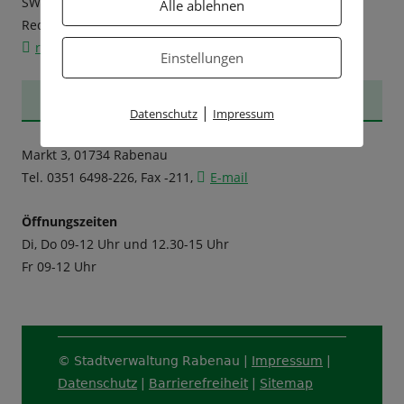
SWIFT (BIC): OSDDDE81XXX
Alle ablehnen
Rechnungen senden Sie bitte an:
rechnung@stadt-rabenau.de
Einstellungen
TOURISMUS-INFORMATION
|
Datenschutz
Impressum
Markt 3, 01734 Rabenau
Tel. 0351 6498-226, Fax -211,
E-mail
Öffnungszeiten
Di, Do 09-12 Uhr und 12.30-15 Uhr
Fr 09-12 Uhr
Footer
© Stadtverwaltung Rabenau |
Impressum
|
Content
Datenschutz
|
Barrierefreiheit
|
Sitemap