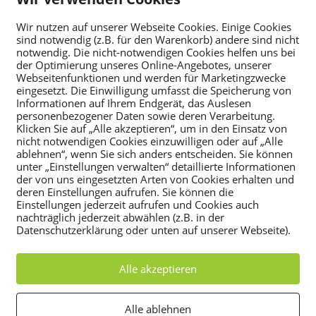
Sei
Ansch
FENTLICHEN TEILS
I
Wir nutzen auf unserer Webseite Cookies. Einige Cookies
Stad
sind notwendig (z.B. für den Warenkorb) andere sind nicht
n
Nutzen Sie das Passwort: Rabenau_Sachsen
Mark
notwendig. Die nicht-notwendigen Cookies helfen uns bei
der Optimierung unseres Online-Angebotes, unserer
n
Tel. 
Webseitenfunktionen und werden für Marketingzwecke
e
eingesetzt. Die Einwilligung umfasst die Speicherung von
Informationen auf Ihrem Endgerät, das Auslesen
Sprec
u
personenbezogener Daten sowie deren Verarbeitung.
Di 09
e
Klicken Sie auf „Alle akzeptieren“, um in den Einsatz von
Do 09
n Sitzung 2024 des Ortschaftsrates von
nicht notwendigen Cookies einzuwilligen oder auf „Alle
m
ablehnen“, wenn Sie sich anders entscheiden. Sie können
Fr 09
 April 2024, 19:30 Uhr, in den
F
unter „Einstellungen verwalten“ detaillierte Informationen
Sprec
der von uns eingesetzten Arten von Cookies erhalten und
e
i Oelsa im Haus des Gastes Oelsa,
Di 09
deren Einstellungen aufrufen. Sie können die
n
Einstellungen jederzeit aufrufen und Cookies auch
Empfeh
nachträglich jederzeit abwählen (z.B. in der
s
Datenschutzerklärung oder unten auf unserer Webseite).
t
Bank
Osts
e
Alle akzeptieren
IBAN
r
 Beschlussfähigkeit
SWIF
ö
Alle ablehnen
Rechn