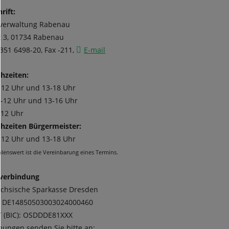
tenleiste
rift:
tverwaltung Rabenau
t 3, 01734 Rabenau
0351 6498-20, Fax -211,
E-mail
hzeiten:
-12 Uhr und 13-18 Uhr
-12 Uhr und 13-16 Uhr
-12 Uhr
hzeiten Bürgermeister:
-12 Uhr und 13-18 Uhr
lenswert ist die Vereinbarung eines Termins.
verbindung
ächsische Sparkasse Dresden
: DE14850503003024000460
T (BIC): OSDDDE81XXX
ungen senden Sie bitte an: