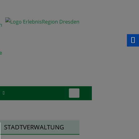
Suchen
S
nach:
upt-
STADTVERWALTUNG