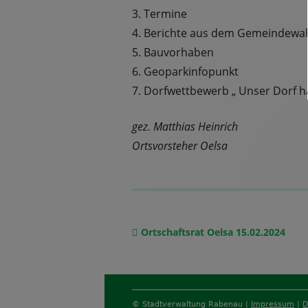
3. Termine
4. Berichte aus dem Gemeindewa
5. Bauvorhaben
6. Geoparkinfopunkt
7. Dorfwettbewerb „ Unser Dorf h
gez. Matthias Heinrich
Ortsvorsteher Oelsa
Vorheriger
Ortschaftsrat Oelsa 15.02.2024
Beitragsnavigation
Beitrag:
Footer
© Stadtverwaltung Rabenau |
Impressum
|
D