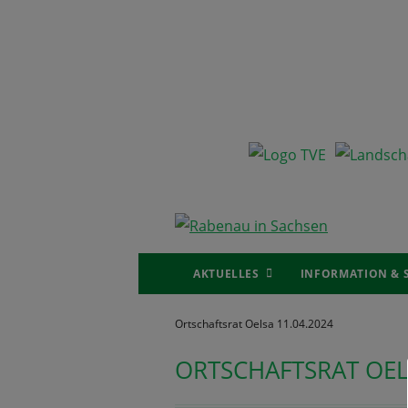
Skip
to
content
Primary
AKTUELLES
INFORMATION & 
Menu
Breadcrumbnavigation
Ortschaftsrat Oelsa 11.04.2024
ORTSCHAFTSRAT OEL