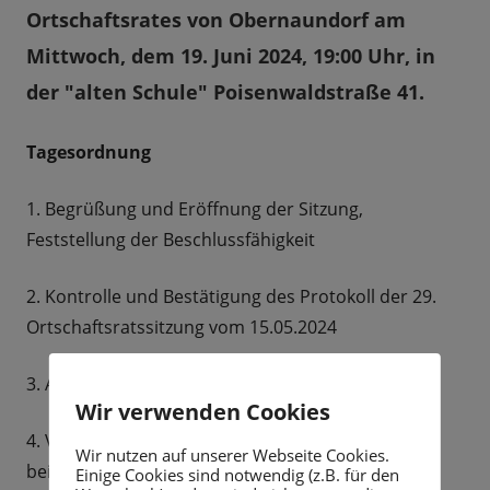
Ortschaftsrates von Obernaundorf am
Mittwoch, dem 19. Juni 2024, 19:00 Uhr, in
der "alten Schule" Poisenwaldstraße 41.
Tagesordnung
1. Begrüßung und Eröffnung der Sitzung,
Feststellung der Beschlussfähigkeit
2. Kontrolle und Bestätigung des Protokoll der 29.
Ortschaftsratssitzung vom 15.05.2024
3. Anträge zur Änderung der Tagesordnung
Wir verwenden Cookies
4. Vorbereitung für die Sitzung der Ortsvorsteher
Wir nutzen auf unserer Webseite Cookies.
beim Bürgermeister am 20.06.2024
Einige Cookies sind notwendig (z.B. für den