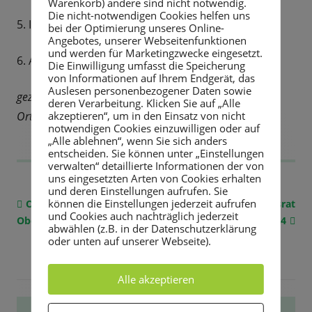
Warenkorb) andere sind nicht notwendig.
Die nicht-notwendigen Cookies helfen uns
5. Informationen
bei der Optimierung unseres Online-
Angebotes, unserer Webseitenfunktionen
und werden für Marketingzwecke eingesetzt.
6. Anfragen
Die Einwilligung umfasst die Speicherung
von Informationen auf Ihrem Endgerät, das
Auslesen personenbezogener Daten sowie
gez. Thomas Uhlmann
deren Verarbeitung. Klicken Sie auf „Alle
akzeptieren“, um in den Einsatz von nicht
Ortsvorsteher Obernaundorf
notwendigen Cookies einzuwilligen oder auf
„Alle ablehnen“, wenn Sie sich anders
entscheiden. Sie können unter „Einstellungen
verwalten“ detaillierte Informationen der von
uns eingesetzten Arten von Cookies erhalten
und deren Einstellungen aufrufen. Sie
können die Einstellungen jederzeit aufrufen
Vorheriger
Ortschaftsrat
Nächster
Ortschaftsrat
Beitragsnavigation
und Cookies auch nachträglich jederzeit
Obernaundorf 15.05.2024
Beitrag:
Obernaundorf 21.08.2024
Beitrag
abwählen (z.B. in der Datenschutzerklärung
oder unten auf unserer Webseite).
Alle akzeptieren
Haupt-
STADTVERWALTUNG