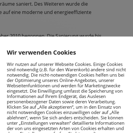
räume saniert. Des Weiteren wurde die
e auf eine moderne und energieeffiziente
ber 2010 begonnen. Die Sanierung wurde bis
Wir verwenden Cookies
Wir nutzen auf unserer Webseite Cookies. Einige Cookies
sind notwendig (z.B. für den Warenkorb) andere sind nicht
notwendig. Die nicht-notwendigen Cookies helfen uns bei
der Optimierung unseres Online-Angebotes, unserer
Webseitenfunktionen und werden für Marketingzwecke
eingesetzt. Die Einwilligung umfasst die Speicherung von
Informationen auf Ihrem Endgerät, das Auslesen
personenbezogener Daten sowie deren Verarbeitung.
Klicken Sie auf „Alle akzeptieren“, um in den Einsatz von
EUERWEHRGERÄTEHAUSES
nicht notwendigen Cookies einzuwilligen oder auf „Alle
ablehnen“, wenn Sie sich anders entscheiden. Sie können
unter „Einstellungen verwalten“ detaillierte Informationen
der von uns eingesetzten Arten von Cookies erhalten und