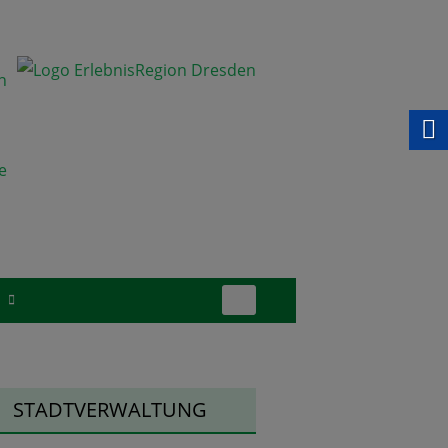
Suchen
S
nach:
upt-
STADTVERWALTUNG