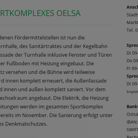
Sei
Ansch
ORTKOMPLEXES OELSA
Stad
Mark
Tel. 
enen Fördermittelstellen ist nun die
Sprec
nhalle, des Sanitärtraktes und der Kegelbahn
Di 09
fassade der Turnhalle inklusive Fenster und Türen
Do 09
euer Fußboden mit Heizung eingebaut. Die
Fr 09
z versehen und die Bühne wird teilweise
Sprec
ird innen komplett erneuert, die Außenfassade
Di 09
d innen und außen komplett saniert. Vor dem
Empfeh
echselraum angebaut. Die Elektrik, die Heizung
leitungen werden im gesamten Sportkomplex
Bank
Osts
bereits im November. Die Sanierung erfolgt unter
IBAN
es Denkmalschutzes.
SWIF
Rechn