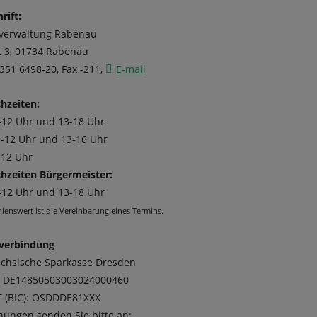
tenleiste
rift:
tverwaltung Rabenau
t 3, 01734 Rabenau
0351 6498-20, Fax -211,
E-mail
hzeiten:
-12 Uhr und 13-18 Uhr
-12 Uhr und 13-16 Uhr
-12 Uhr
hzeiten Bürgermeister:
-12 Uhr und 13-18 Uhr
lenswert ist die Vereinbarung eines Termins.
verbindung
ächsische Sparkasse Dresden
: DE14850503003024000460
T (BIC): OSDDDE81XXX
ungen senden Sie bitte an: