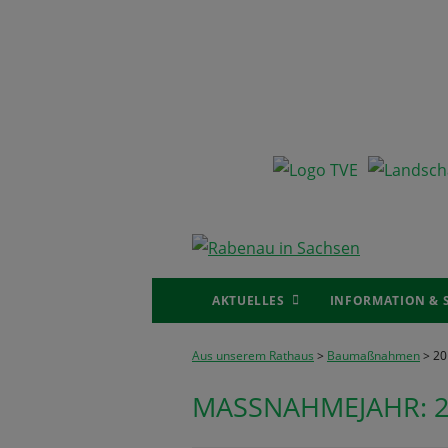
Skip
to
content
Primary
AKTUELLES
INFORMATION & 
Menu
Breadcrumbnavigation
Aus unserem Rathaus
>
Baumaßnahmen
>
20
MASSNAHMEJAHR: