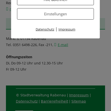
Rechnungen senden Sie bitte an:
rechnung@stadt-rabenau.de
Einstellungen
TOURISMUS-INFORMATION
|
Datenschutz
Impressum
Markt 3, 01734 Rabenau
Tel. 0351 6498-226, Fax -211,
E-mail
Öffnungszeiten
Di, Do 09-12 Uhr und 12.30-15 Uhr
Fr 09-12 Uhr
Footer
© Stadtverwaltung Rabenau |
Impressum
|
Content
Datenschutz
|
Barrierefreiheit
|
Sitemap