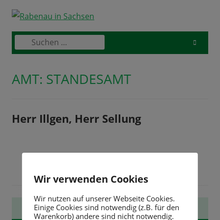
Skip
to
content
Suchen
Primary
nach:
Menu
AMT:
STANDESAMT
Herr Illgen, Herr Sellung
Wir verwenden Cookies
Wir nutzen auf unserer Webseite Cookies.
Haupt-
STADTVERWALTUNG
Einige Cookies sind notwendig (z.B. für den
Warenkorb) andere sind nicht notwendig.