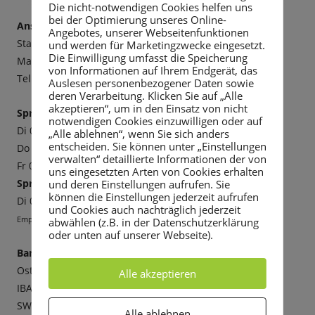
Die nicht-notwendigen Cookies helfen uns
Seitenleiste
bei der Optimierung unseres Online-
Anschrift:
Angebotes, unserer Webseitenfunktionen
Stadtverwaltung Rabenau
und werden für Marketingzwecke eingesetzt.
Die Einwilligung umfasst die Speicherung
Markt 3, 01734 Rabenau
von Informationen auf Ihrem Endgerät, das
Tel. 0351 6498-20, Fax -211,
E-mail
Auslesen personenbezogener Daten sowie
deren Verarbeitung. Klicken Sie auf „Alle
akzeptieren“, um in den Einsatz von nicht
Sprechzeiten:
notwendigen Cookies einzuwilligen oder auf
Di 09-12 Uhr und 13-18 Uhr
„Alle ablehnen“, wenn Sie sich anders
entscheiden. Sie können unter „Einstellungen
Do 09-12 Uhr und 13-16 Uhr
verwalten“ detaillierte Informationen der von
Fr 09-12 Uhr
uns eingesetzten Arten von Cookies erhalten
Sprechzeiten Bürgermeister:
und deren Einstellungen aufrufen. Sie
können die Einstellungen jederzeit aufrufen
Di 09-12 Uhr und 13-18 Uhr
und Cookies auch nachträglich jederzeit
Empfehlenswert ist die Vereinbarung eines Termins.
abwählen (z.B. in der Datenschutzerklärung
oder unten auf unserer Webseite).
Bankverbindung
Ostsächsische Sparkasse Dresden
Alle akzeptieren
IBAN: DE14850503003024000460
SWIFT (BIC): OSDDDE81XXX
Alle ablehnen